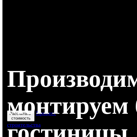
Производи
монтируем
Процесс
Рассчитать
стоимость
гостиницы
строительства