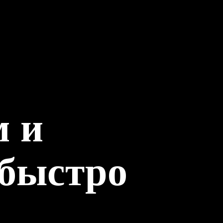
м и
 быстро