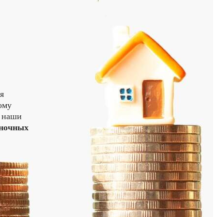
я
ому
у наши
ночных