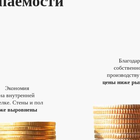
паемости
Благодар
собственн
производств
цены ниже ры
Экономия
на внутренней
елке. Стены и пол
же выровнены