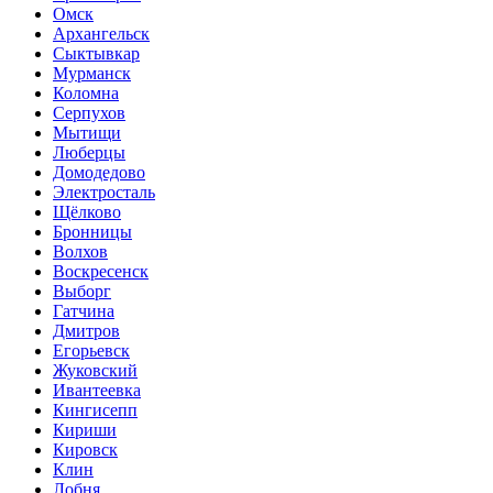
Омск
Архангельск
Сыктывкар
Мурманск
Коломна
Серпухов
Мытищи
Люберцы
Домодедово
Электросталь
Щёлково
Бронницы
Волхов
Воскресенск
Выборг
Гатчина
Дмитров
Егорьевск
Жуковский
Ивантеевка
Кингисепп
Кириши
Кировск
Клин
Лобня