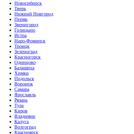
Новосибирск
Тверь
Нижний Новгород
Пермь
Звенигород
Голицыно
Истра
Наро-Фоминск
Троицк
Зеленоград
Красногорск
Одинцово
Балашиха
Химки
Подольск
Воронеж
Самара
Ярославль
Рязань
Тула
Киров
Владимир
Калуга
Волгоград
Красноярск