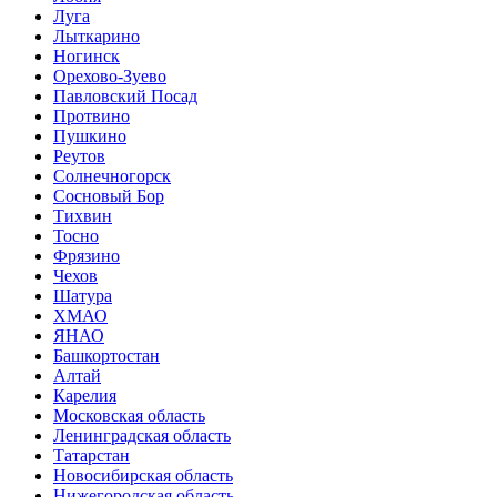
Луга
Лыткарино
Ногинск
Орехово-Зуево
Павловский Посад
Протвино
Пушкино
Реутов
Солнечногорск
Сосновый Бор
Тихвин
Тосно
Фрязино
Чехов
Шатура
ХМАО
ЯНАО
Башкортостан
Алтай
Карелия
Московская область
Ленинградская область
Татарстан
Новосибирская область
Нижегородская область